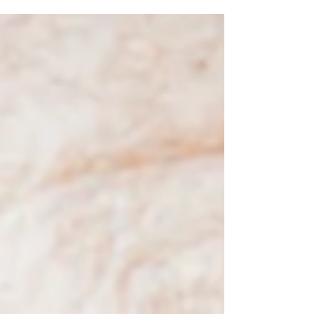
obrębie głowy i szyi. Jeśli pod koniec dnia
odczuwasz napięcie, które promieniuje w
stronę skroni lub oczu, prawdopodobnie
zmagasz się z tzw. zespołem napięciowym
wywołanym pracą siedzącą. W gabinecie
Reha Migrena pomagamy zrozumieć, jak
biomechaniczne przeciążenia wynikające z
pozycji przed monitorem wpływają na układ
nerwowy i jak fizjoterapia może wspierać
leczenie tych dolegliwości. Czy ból głowy o