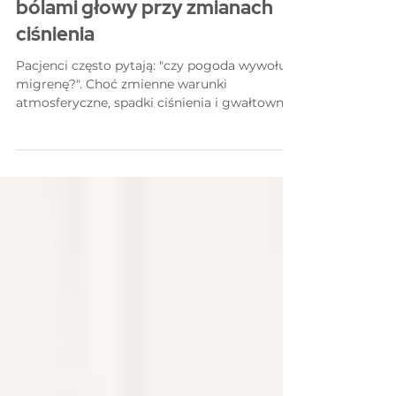
migrenę? Jak radzić sobie z
bólami głowy przy zmianach
ciśnienia
Pacjenci często pytają: "czy pogoda wywołuje
migrenę?". Choć zmienne warunki
atmosferyczne, spadki ciśnienia i gwałtowne
zmiany temperatury nie są pierwotną
przyczyną migreny, dla układu nerwowego
osoby z predyspozycjami stanowią one
istotny czynnik wyzwalający (tzw. trigger). W
gabinecie Reha Migrena wspieramy
pacjentów w budowaniu odporności układu
nerwowego na te zewnętrzne bodźce.
Meteoropatia a nadwrażliwość układu
nerwowego Wahania ciśnienia
atmosferycznego wpływają na