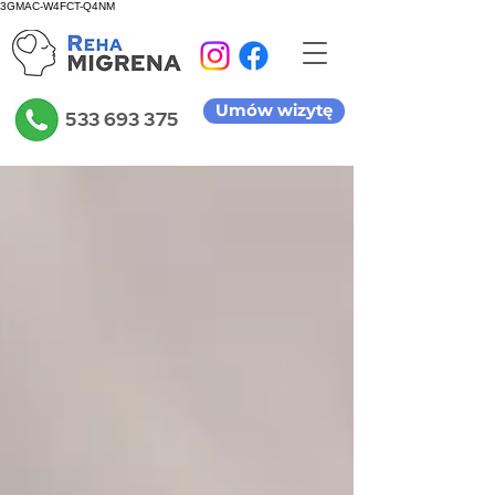
3GMAC-W4FCT-Q4NM
Umów wizytę
533 693 375