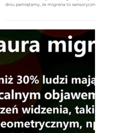
na migrenę
21 czerwca obchodziliśmy Światowy Dzień
Solidarności z Chorymi na Migrenę. W tym
dniu pamiętamy, że migrena to sensoryczna
choroba...