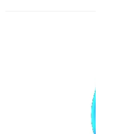
złożoną naturę, dlatego w procesie
terapeutycznym tak istotne jest rozpoznanie
potencjalnego wpływu dysfunkcji kręgosłupa
szyjnego na zgłaszane dolegliwości.
Kluczowe aspekty powiązań: 1. Znaczący
odsetek osób cierpiących na migrenę (ponad
75%) zgłasza objawy związane z szyją przed
lub w trakcie epizodów bólu głowy. Oznacza
to, że problemy z szyją mogą odgrywać
istotną rolę w występowaniu bólów głowy. 2.
Połączenia nerwowe: W