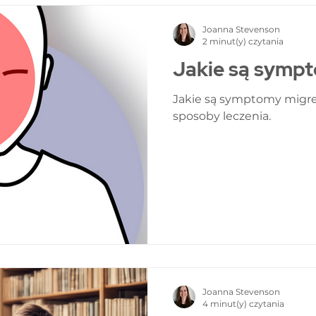
funkcjonowaniem górneg
szyjnego. W gabinecie 
Joanna Stevenson
pacjentom zidentyfikow
2 minut(y) czytania
stosując diagnostyk
Jakie są symp
Jakie są symptomy migre
sposoby leczenia.
Joanna Stevenson
4 minut(y) czytania