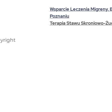
Wsparcie Leczenia Migreny, 
Poznaniu
Terapia Stawu Skroniowo-Ż
u
yright