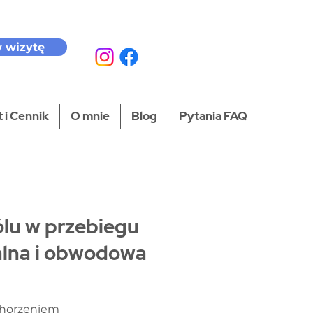
 wizytę
 i Cennik
O mnie
Blog
Pytania FAQ
lu w przebiegu
alna i obwodowa
chorzeniem