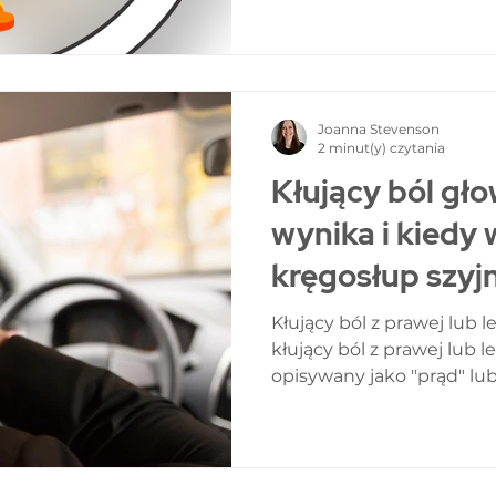
przeciwbólowych może p
polekowych bólów głowy.
pacjentów poszukuje met
które pozwalają na niefa
organizmu i dążą do zmni
Joanna Stevenson
występowania objawów. 
2 minut(y) czytania
podejście w Reha Migre
Kłujący ból gło
stosuj
wynika i kiedy
kręgosłup szyj
Kłujący ból z prawej lub 
kłujący ból z prawej lub l
opisywany jako "prąd" lub 
jednym z najbardziej ni
zazwyczaj budzi lęk prz
wewnątrzczaszkowymi, w
on podłoże mechaniczne, 