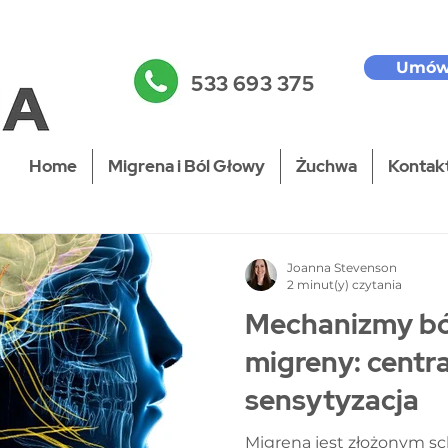
Umów
533 693 375
Home
Migrena i Ból Głowy
Żuchwa
Kontakt
Joanna Stevenson
2 minut(y) czytania
Mechanizmy bó
migreny: centr
sensytyzacja
Migrena jest złożonym s