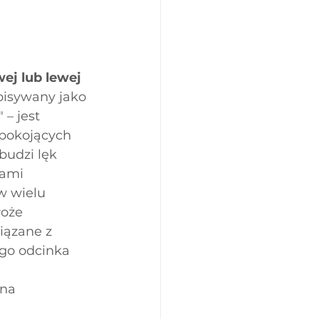
wej lub lewej 
pisywany jako 
 – jest 
epokojących 
budzi lęk 
ami 
 wielu 
oże 
iązane z 
go odcinka 
na 