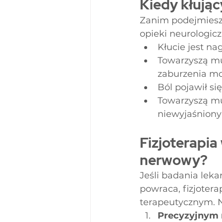
Kiedy kłując
Zanim podejmiesz 
opieki neurologiczn
Kłucie jest na
Towarzyszą mu
zaburzenia m
Ból pojawił si
Towarzyszą mu
niewyjaśniony
Fizjoterapia
nerwowy?
Jeśli badania leka
powraca, fizjotera
terapeutycznym. N
Precyzyjnym r