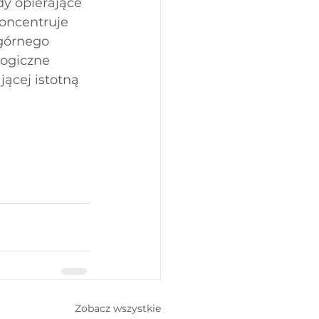
y opierające 
oncentruje 
 górnego 
logiczne 
ącej istotną 
Zobacz wszystkie