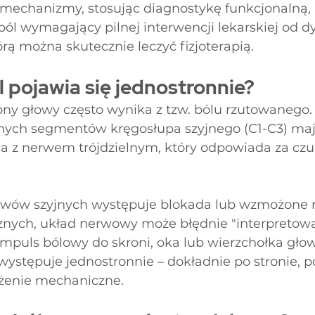
 mechanizmy, stosując diagnostykę funkcjonalną, 
ól wymagający pilnej interwencji lekarskiej od dy
rą można skutecznie leczyć fizjoterapią.
 pojawia się jednostronnie?
rony głowy często wynika z tzw. bólu rzutowanego
nych segmentów kręgosłupa szyjnego (C1-C3) maj
a z nerwem trójdzielnym, który odpowiada za czu
tawów szyjnych występuje blokada lub wzmożone 
znych, układ nerwowy może błędnie "interpretowa
impuls bólowy do skroni, oka lub wierzchołka głow
 występuje jednostronnie – dokładnie po stronie, po
ążenie mechaniczne.