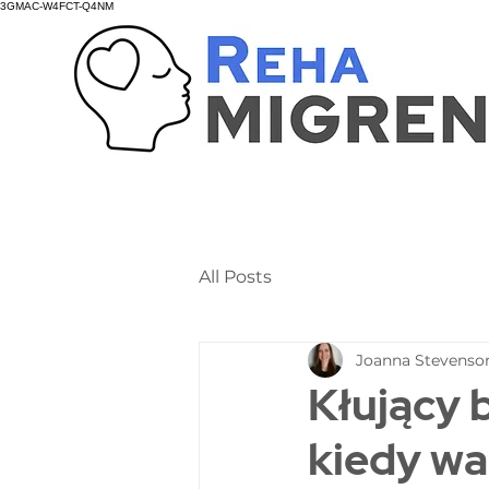
3GMAC-W4FCT-Q4NM
All Posts
Joanna Stevenso
Kłujący 
kiedy wa