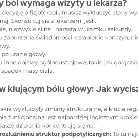
y ból wymaga wizyty u lekarza?
decyzję o fizjoterapii, musisz wykluczyć stany w
ej. Skonsultuj się z lekarzem, jeśli:
głe, niezwykle silne i narasta w ułamku sekundy.
 zaburzenia świadomości, osłabienie kończyn, ni
owy.
ę po urazie głowy.
 inne objawy ogólnoustrojowe, takie jak gorączka
 spadek masy ciała.
 w kłującym bólu głowy: Jak wycis
rskie wykluczyły zmiany strukturalne, a kłucie regu
pia funkcjonalna jest najbardziej logicznym kroki
asze działania koncentrują się na:
ozluźnieniu struktur podpotylicznych:
 To tu naj