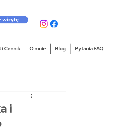
 wizytę
 i Cennik
O mnie
Blog
Pytania FAQ
a i
p