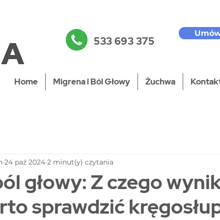
Umów
533 693 375
Home
Migrena i Ból Głowy
Żuchwa
Kontakt
n
24 paź 2024
2 minut(y) czytania
ból głowy: Z czego wynik
rto sprawdzić kręgosłu