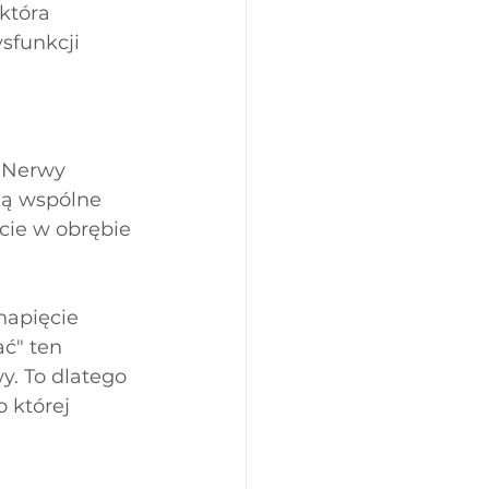
która 
sfunkcji 
. Nerwy 
ą wspólne 
cie w obrębie 
napięcie 
ć" ten 
y. To dlatego 
 której 