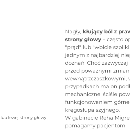
Nagły, 
kłujący ból z pra
strony głowy
 – często o
"prąd" lub "wbicie szpilki"
jednym z najbardziej ni
doznań. Choć zazwyczaj 
przed poważnymi zmian
wewnątrzczaszkowymi, w
przypadkach ma on podł
mechaniczne, ściśle pow
funkcjonowaniem górne
kręgosłupa szyjnego.
W gabinecie Reha Migre
 lub lewej strony głowy
pomagamy pacjentom 