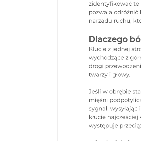
zidentyfikować te
pozwala odróżnić b
narządu ruchu, któ
Dlaczego ból
Kłucie z jednej st
wychodzące z gór
drogi przewodzeni
twarzy i głowy.
Jeśli w obrębie s
mięśni podpotylic
sygnał, wysyłając 
kłucie najczęściej
występuje przeci