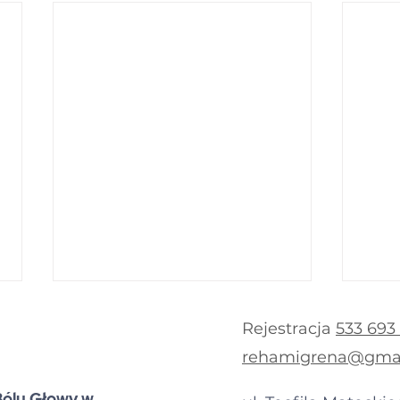
Rejestracja
533 693
rehamigrena@gma
Bólu Głowy w