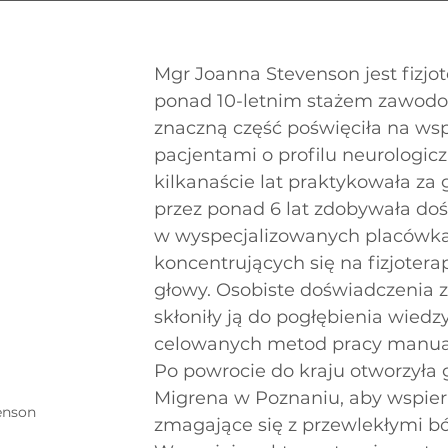
Mgr Joanna Stevenson jest fizjot
ponad 10-letnim stażem zawodo
znaczną część poświęciła na wsp
pacjentami o profilu neurologic
kilkanaście lat praktykowała za g
przez ponad 6 lat zdobywała do
w wyspecjalizowanych placówk
koncentrujących się na fizjoterap
głowy. Osobiste doświadczenia 
skłoniły ją do pogłębienia wiedz
celowanych metod pracy manua
Po powrocie do kraju otworzyła 
Migrena w Poznaniu, aby wspier
enson 
zmagające się z przewlekłymi bó