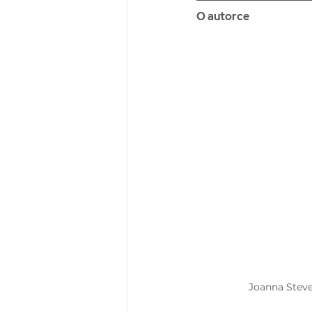
O autorce
Joanna Stev