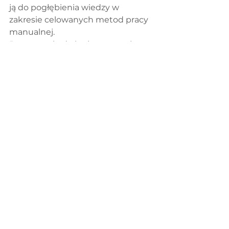
ją do pogłębienia wiedzy w 
zakresie celowanych metod pracy 
manualnej.
Po powrocie do kraju otworzyła 
gabinet Reha Migrena w Poznaniu, 
aby wspierać osoby zmagające się 
z przewlekłymi bólami głowy. W 
swojej praktyce stosuje metody 
opierające się na dowodach 
naukowych (EBM). Postępowanie 
terapeutyczne koncentruje się na 
precyzyjnej ocenie funkcjonalnej i 
redukcji napięć w obrębie górnego 
odcinka kręgosłupa szyjnego. 
Działania te mają na celu 
niefarmakologiczne wsparcie w 
wyciszaniu centralnej sensytyzacji 
pnia mózgu, odgrywającej istotną 
rolę w patomechanizmie bólów 