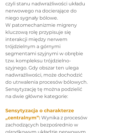
czyli stanu nadwrażliwości układu 
nerwowego na docierające do 
niego sygnały bólowe.
W patomechanizmie migreny 
kluczową rolę przypisuje się 
interakcji między nerwem 
trójdzielnym a górnymi 
segmentami szyjnymi w obrębie 
tzw. kompleksu trójdzielno-
szyjnego. Gdy obszar ten ulega 
nadwrażliwości, może dochodzić 
do utrwalenia procesów bólowych. 
Sensytyzację tę można podzielić 
na dwie główne kategorie:
Sensytyzacja o charakterze 
„centralnym”:
 Wynika z procesów 
zachodzących bezpośrednio w 
ośrodkowym układzie nerwowym 