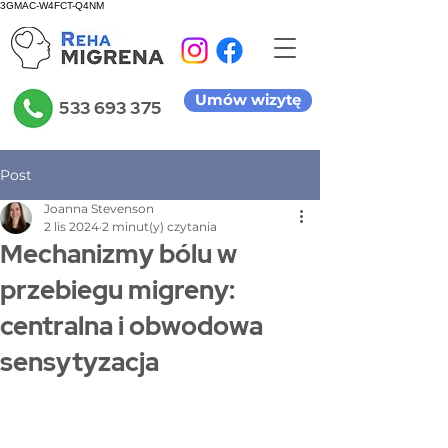
3GMAC-W4FCT-Q4NM
Umów wizytę
533 693 375
Post
Joanna Stevenson
2 lis 2024
2 minut(y) czytania
Mechanizmy bólu w
przebiegu migreny:
centralna i obwodowa
sensytyzacja