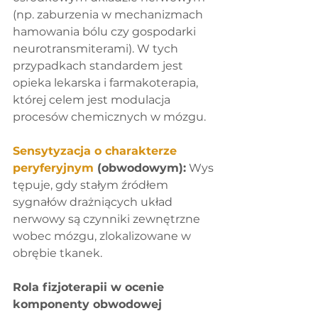
(np. zaburzenia w mechanizmach 
hamowania bólu czy gospodarki 
neurotransmiterami). W tych 
przypadkach standardem jest 
opieka lekarska i farmakoterapia, 
której celem jest modulacja 
procesów chemicznych w mózgu.
Sensytyzacja o charakterze 
peryferyjnym
 (obwodowym):
 Wys
tępuje, gdy stałym źródłem 
sygnałów drażniących układ 
nerwowy są czynniki zewnętrzne 
wobec mózgu, zlokalizowane w 
obrębie tkanek.
Rola fizjoterapii w ocenie 
komponenty obwodowej