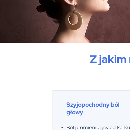
Z jakim
Szyjopochodny ból
głowy
Ból promieniujący od kark