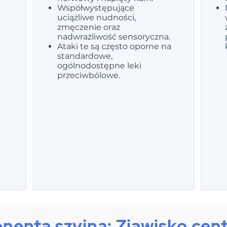
Współwystępujące
ć
uciążliwe nudności,
zmęczenie oraz
nadwrażliwość sensoryczna.
Ataki te są często oporne na
standardowe,
ogólnodostępne leki
przeciwbólowe.
nta szyjna: Zjawisko centr