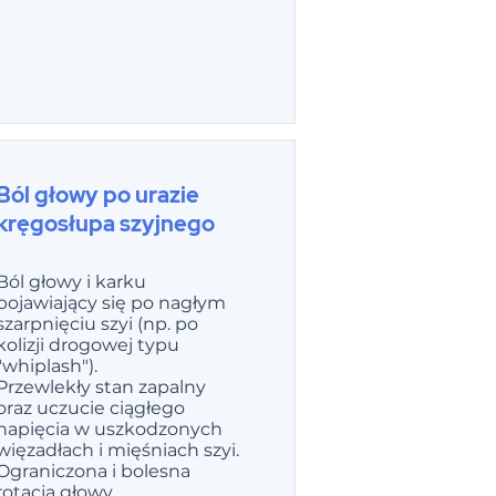
Ból głowy po urazie
kręgosłupa szyjnego
Ból głowy i karku
pojawiający się po nagłym
szarpnięciu szyi (np. po
kolizji drogowej typu
"whiplash").
Przewlekły stan zapalny
oraz uczucie ciągłego
napięcia w uszkodzonych
więzadłach i mięśniach szyi.
Ograniczona i bolesna
rotacja głowy.