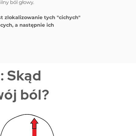
lny ból głowy.
 zlokalizowanie tych "cichych"
ych, a następnie ich
: Skąd
ój ból?