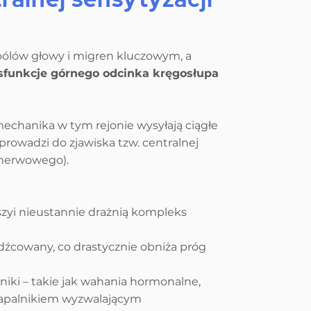
ólów głowy i migren kluczowym, a
sfunkcje górnego odcinka kręgosłupa
mechanika w tym rejonie wysyłają ciągłe
rowadzi do zjawiska tzw. centralnej
 nerwowego).
zyi nieustannie drażnią kompleks
dźcowany, co drastycznie obniża próg
iki – takie jak wahania hormonalne,
 zapalnikiem wyzwalającym