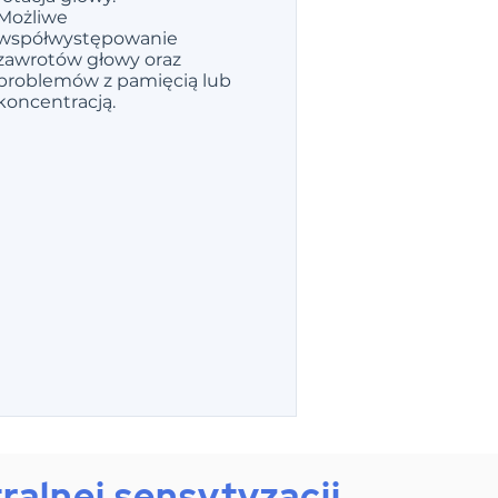
Możliwe
współwystępowanie
zawrotów głowy oraz
problemów z pamięcią lub
koncentracją.
alnej sensytyzacji