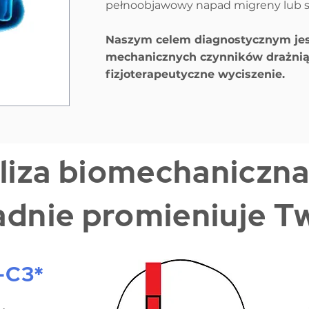
pełnoobjawowy napad migreny lub si
Naszym celem diagnostycznym jest
mechanicznych czynników drażniąc
fizjoterapeutyczne wyciszenie.
aliza biomechaniczna
adnie promieniuje Tw
-C3*