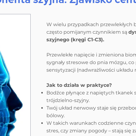
W wielu przypadkach przewlekłych b
często pomijanym czynnikiem są
dy
szyjnego (kręgi C1-C3).
Przewlekłe napięcie i zmieniona bio
sygnały stresowe do pnia mózgu, co p
sensytyzacji (nadwrażliwości układu
Jak to działa w praktyce?
Bodźce płynące z napiętych tkanek s
trójdzielno-szyjny.
Twój układ nerwowy staje się przebo
bólowy.
W takich warunkach codzienne czynn
stres, czy zmiany pogody – stają się