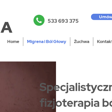
Umów
533 693 375
Home
Migrena i Ból Głowy
Żuchwa
Kontakt
Specjalistycz
fizjoterapia 