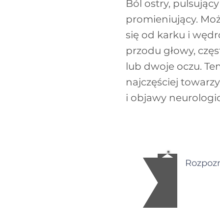
Ból ostry, pulsujący 
promieniujący. Mo
się od karku i węd
przodu głowy, częs
lub dwoje oczu. T
najczęściej towarz
i objawy neurologi
Rozpozn