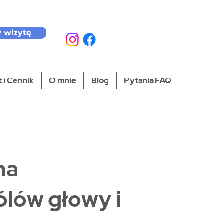
 wizytę
 i Cennik
O mnie
Blog
Pytania FAQ
na
bólów głowy i