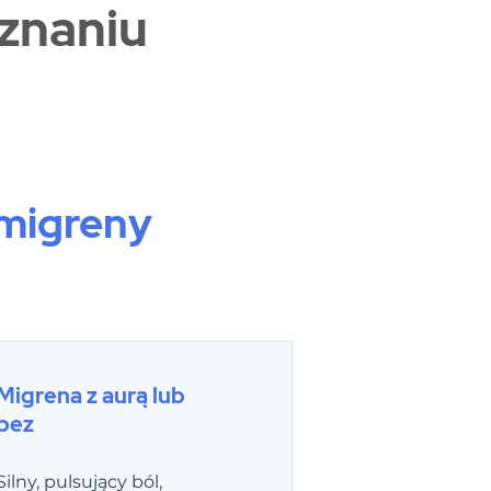
znaniu
 migreny
Migrena z aurą lub
bez
Silny, pulsujący ból,