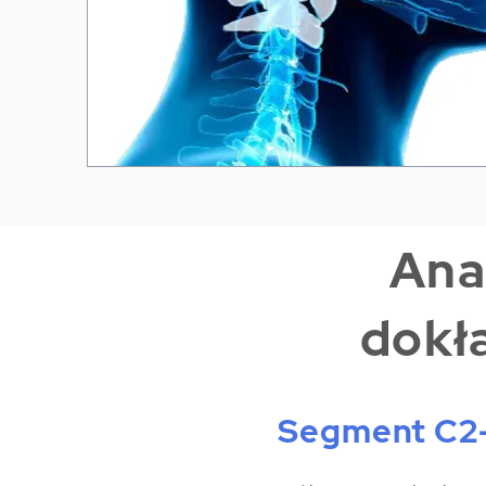
​An
dokł
Segment C2