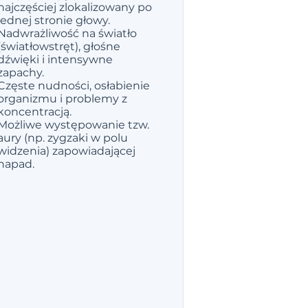
najczęściej zlokalizowany po
jednej stronie głowy.
Nadwrażliwość na światło
(światłowstręt), głośne
dźwięki i intensywne
zapachy.
Częste nudności, osłabienie
organizmu i problemy z
koncentracją.
Możliwe występowanie tzw.
aury (np. zygzaki w polu
widzenia) zapowiadającej
napad.