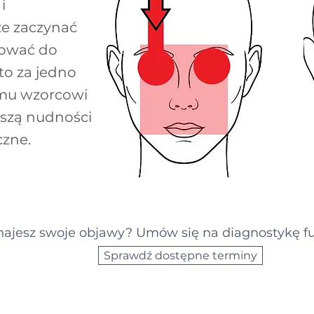
i
że zaczynać
rować do
to za jedno
emu wzorcowi
yszą nudności
czne.
ajesz swoje objawy? Umów się na diagnostykę fu
Sprawdź dostępne terminy